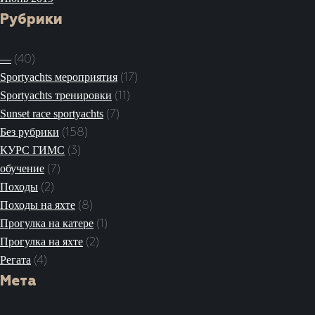
Рубрики
—
(40)
Sportyachts мероприятия
(17)
Sportyachts тренировки
(11)
Sunset race sportyachts
(7)
Без рубрики
(158)
КУРС ГИМС
(3)
обучение
(7)
Походы
(2)
Походы на яхте
(8)
Прогулка на катере
(1)
Прогулка на яхте
(2)
Регата
(4)
Мета