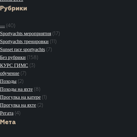
Рубрики
—
(40)
Sportyachts мероприятия
(17)
Sportyachts тренировки
(11)
Sunset race sportyachts
(7)
Без рубрики
(158)
КУРС ГИМС
(3)
обучение
(7)
Походы
(2)
Походы на яхте
(8)
Прогулка на катере
(1)
Прогулка на яхте
(2)
Регата
(4)
Мета