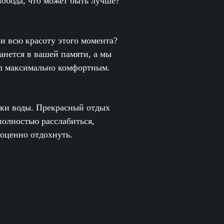
вобода, что может быть лучше?
ли всю красоту этого момента?
анется в вашей памяти, а мы
ыл максимально комфортным.
вуки воды. Прекрасный отдых
полностью расслабиться,
оценно отдохнуть.