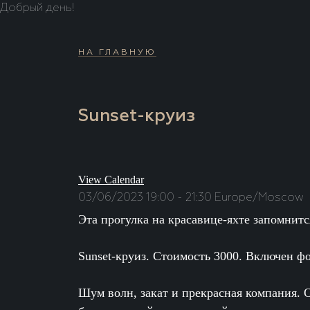
Добрый день!
НА ГЛАВНУЮ
Sunset-круиз
View Calendar
03/06/2023
19:00 - 21:30
Europe/Moscow
Эта прогулка на красавице-яхте запомнитс
Sunset-круиз. Стоимость 3000. Включен ф
Шум волн, закат и прекрасная компания. О