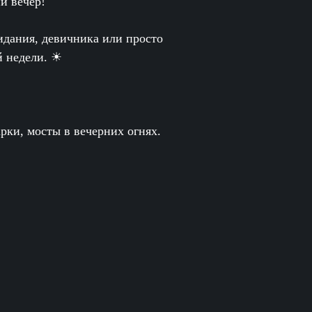
й вечер!
идания, девичника или просто
й недели. ☀
рки, мосты в вечерних огнях.